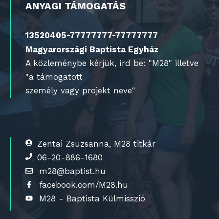
ANYAGI TÁMOGATÁS
13520405-77777777-77777777
Magyarországi Baptista Egyház
A közleménybe kérjük, írd be: "M28" illetve
"a támogatott
személy vagy projekt neve"
Zentai Zsuzsanna, M28 titkár
06-20-886-1680
m28@baptist.hu
facebook.com/M28.hu
M28 - Baptista Külmisszió