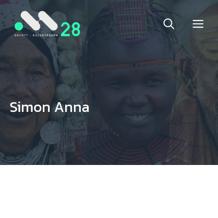
Kilépés
ME
a
tartalomba
Simon Anna