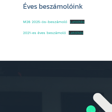
Éves beszámolóink
M28 2025-ös-beszámoló
Letöltés
2021-es éves beszámoló
Letöltés