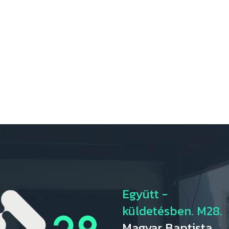
Együtt -
küldetésben. M28.
Magyar Baptista