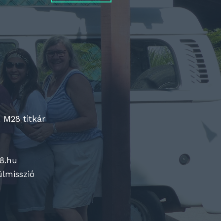
 M28 titkár
8.hu
ülmisszió