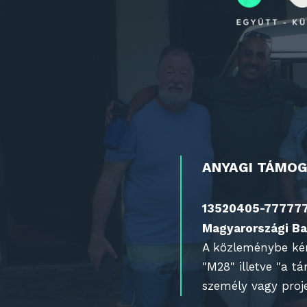
ANYAGI TÁMO
13520405-77777
Magyarországi Ba
A közleménybe kérj
"M28" illetve "a t
személy vagy proj