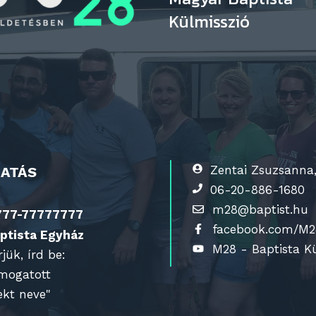
Külmisszió
Zentai Zsuzsanna,
GATÁS
06-20-886-1680
m28@baptist.hu
777-77777777
facebook.com/M2
ptista Egyház
M28 - Baptista K
ük, írd be:
ámogatott
ekt neve"