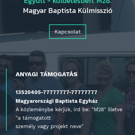
Együtt - küldetésben. M28.
Magyar Baptista Külmisszió
Kapcsolat
ANYAGI TÁMOGATÁS
13520405-77777777-77777777
Magyarországi Baptista Egyház
A közleménybe kérjük, írd be: "M28" illetve
"a támogatott
személy vagy projekt neve"