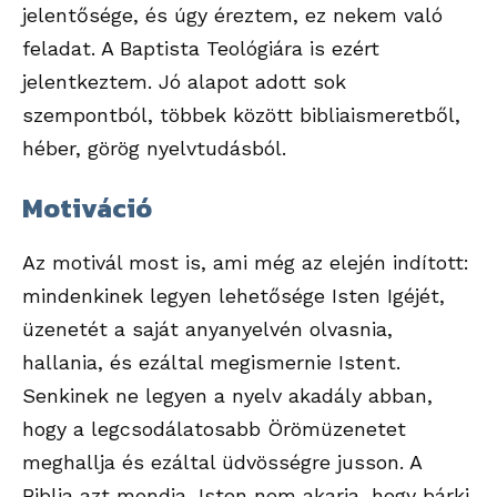
jelentősége, és úgy éreztem, ez nekem való
feladat. A Baptista Teológiára is ezért
jelentkeztem. Jó alapot adott sok
szempontból, többek között bibliaismeretből,
héber, görög nyelvtudásból.
Motiváció
Az motivál most is, ami még az elején indított:
mindenkinek legyen lehetősége Isten Igéjét,
üzenetét a saját anyanyelvén olvasnia,
hallania, és ezáltal megismernie Istent.
Senkinek ne legyen a nyelv akadály abban,
hogy a legcsodálatosabb Örömüzenetet
meghallja és ezáltal üdvösségre jusson. A
Biblia azt mondja, Isten nem akarja, hogy bárki