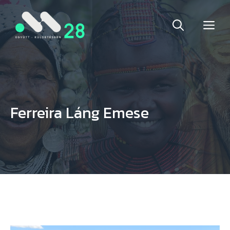
Kilépés
ME
a
tartalomba
Ferreira Láng Emese