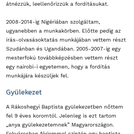
átnézzük, leellenőrizzük a fordításukat.
2008-2014-ig Nigériában szolgáltam,
ugyanebben a munkakörben. Előtte pedig az
írás-olvasásoktatás munkájában vettem részt
Szudánban és Ugandában. 2005-2007-ig egy
mesterfokú továbbképzésben vettem részt
egy nairobi-i egyetemen, hogy a fordítás
munkájára készüljek fel.
Gyülekezet
A Rákoshegyi Baptista gyülekezetben nőttem
fel 9 éves koromtól. Jelenleg is ezt tartom
„anya gyülekezetemnek” Magyarországon.
Fokvárosban férjemmel szintén egy baptista