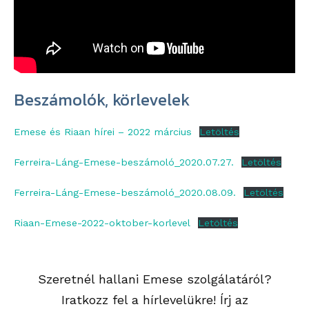
Beszámolók, körlevelek
Emese és Riaan hírei – 2022 március
Letöltés
Ferreira-Láng-Emese-beszámoló_2020.07.27.
Letöltés
Ferreira-Láng-Emese-beszámoló_2020.08.09.
Letöltés
Riaan-Emese-2022-oktober-korlevel
Letöltés
Szeretnél hallani Emese szolgálatáról?
Iratkozz fel a hírlevelükre! Írj az